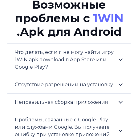
Возможные
проблемы с
1WIN
.Apk для Android
Что делать, если я не могу найти игру
1WIN apk download в App Store или
Google Play?
Отсутствие разрешений на установку
Неправильная сборка приложения
Проблемы, связанные с Google Play
или службами Google. Вы получаете
ошибку при установке приложений