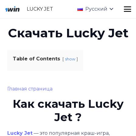
LUCKY JET
Русский
Скачать Lucky Jet
Table of Contents
show
Главная страница
Как скачать Lucky
Jet ?
Lucky Jet
— это популярная краш-игра,