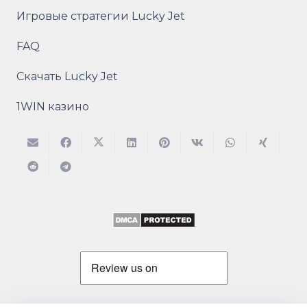
Игровые стратегии Lucky Jet
FAQ
Скачать Lucky Jet
1WIN казино