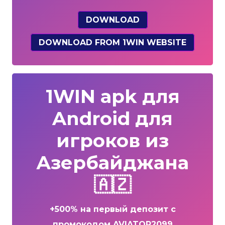
DOWNLOAD
DOWNLOAD FROM 1WIN WEBSITE
1WIN apk для
Android для
игроков из
Азербайджана
🇦🇿
+500% на первый депозит с
промокодом AVIATOR2099