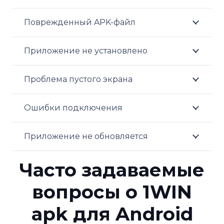
Поврежденный APK-файл
Приложение не установлено
Проблема пустого экрана
Ошибки подключения
Приложение не обновляется
Часто задаваемые
вопросы о 1WIN
apk для Android