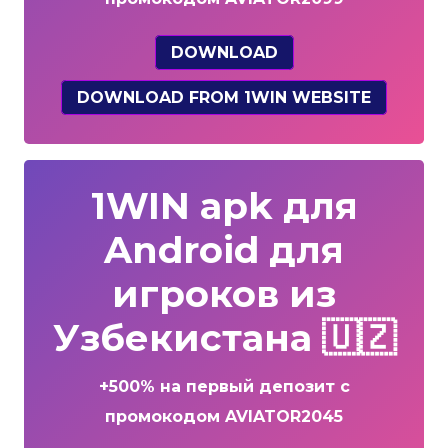
DOWNLOAD
DOWNLOAD FROM 1WIN WEBSITE
1WIN apk для
Android для
игроков из
Узбекистана 🇺🇿
+500% на первый депозит с
промокодом AVIATOR2045