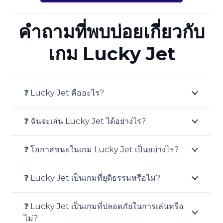
คำถามที่พบบ่อยเกี่ยวกับ
เกม Lucky Jet
❓ Lucky Jet คืออะไร?
❓ ฉันจะเล่น Lucky Jet ได้อย่างไร?
❓ โอกาสชนะในเกม Lucky Jet เป็นอย่างไร?
❓ Lucky Jet เป็นเกมที่ยุติธรรมหรือไม่?
❓ Lucky Jet เป็นเกมที่ปลอดภัยในการเล่นหรือ
ไม่?