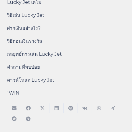
Lucky Jet เดโม
วิธีเล่น Lucky Jet
ฝากเงินอย่างไร?
วิธีถอนเงินรางวัล
กลยุทธ์การเล่น Lucky Jet
คำถามที่พบบ่อย
ดาวน์โหลด Lucky Jet
1WIN