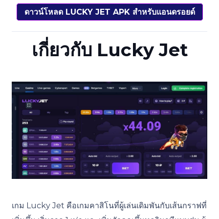
ดาวน์โหลด LUCKY JET APK สำหรับแอนดรอยด์
เกี่ยวกับ Lucky Jet
เกม Lucky Jet คือเกมคาสิโนที่ผู้เล่นเดิมพันกับเส้นกราฟที่