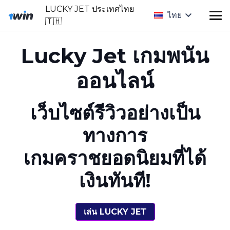
LUCKY JET ประเทศไทย
ไทย
🇹🇭
Lucky Jet เกมพนัน
ออนไลน์
เว็บไซต์รีวิวอย่างเป็น
ทางการ
เกมคราชยอดนิยมที่ได้
เงินทันที!
เล่น LUCKY JET