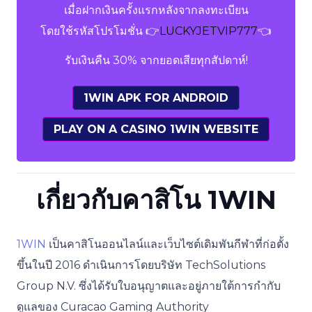
เมื่อฝากเงินครั้งแรกหลังจากลงทะเบียน
โดยใช้รหัสโปรโมชั่น
👉
LUCKYJETVIP777
👈
รับเงินคืน 30% จากยอดเสียทุกสัปดาห์!
1WIN APK FOR ANDROID
PLAY ON A CASINO 1WIN WEBSITE
เกี่ยวกับคาสิโน 1WIN
1WIN
เป็นคาสิโนออนไลน์และเว็บไซต์เดิมพันกีฬาที่ก่อตั้ง
ขึ้นในปี 2016 ดำเนินการโดยบริษัท TechSolutions
Group N.V. ซึ่งได้รับใบอนุญาตและอยู่ภายใต้การกำกับ
ดูแลของ Curacao Gaming Authority