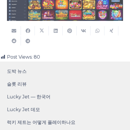
Post Views:
80
도박 뉴스
슬롯 리뷰
Lucky Jet — 한국어
Lucky Jet 데모
럭키 제트는 어떻게 플레이하나요