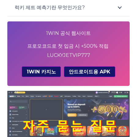
럭키 제트 예측기란 무엇인가요?
1WIN 공식 웹사이트
프로모코드로 첫 입금 시 +500% 적립
LUCKYJETVIP777
1WIN 카지노
안드로이드용 APK