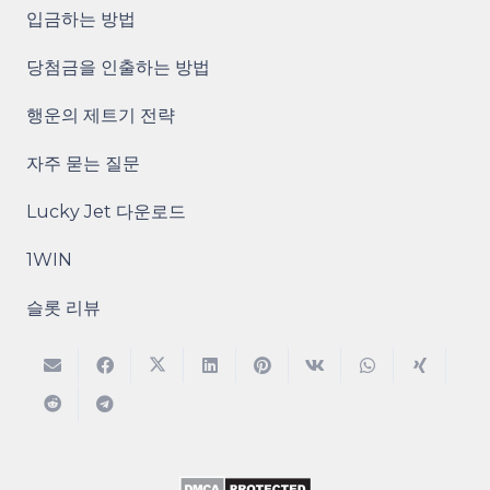
입금하는 방법
당첨금을 인출하는 방법
행운의 제트기 전략
자주 묻는 질문
Lucky Jet 다운로드
1WIN
슬롯 리뷰