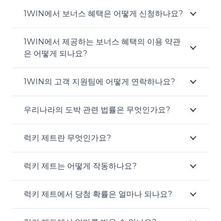
1WIN에서 보너스 혜택은 어떻게 신청하나요?
1WIN에서 제공하는 보너스 혜택의 이용 약관
은 어떻게 되나요?
1WIN의 고객 지원팀에 어떻게 연락하나요?
우리나라의 도박 관련 법률은 무엇인가요?
럭키 제트란 무엇인가요?
럭키 제트는 어떻게 작동하나요?
럭키 제트에서 당첨 확률은 얼마나 되나요?